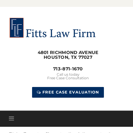
Skip
to
content
4801 RICHMOND AVENUE
HOUSTON, TX 77027
713-871-1670
Call us today
Free Case Consultation
FREE CASE EVALUATION