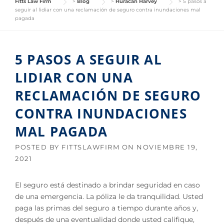
Fitts Law Firm
>
Blog
>
Huracán Harvey
>
5 pasos a
seguir al lidiar con una reclamación de seguro contra inundaciones mal
pagada
5 PASOS A SEGUIR AL
LIDIAR CON UNA
RECLAMACIÓN DE SEGURO
CONTRA INUNDACIONES
MAL PAGADA
POSTED BY
FITTSLAWFIRM
ON
NOVIEMBRE 19,
2021
El seguro está destinado a brindar seguridad en caso
de una emergencia. La póliza le da tranquilidad. Usted
paga las primas del seguro a tiempo durante años y,
después de una eventualidad donde usted califique,